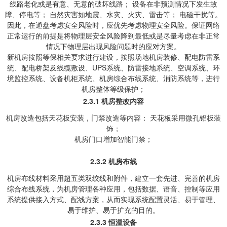
线路老化或是有意、无意的破坏线路； 设备在非预测情况下发生故
障、停电等； 自然灾害如地震、水灾、火灾、雷击等； 电磁干扰等。
因此，在通盘考虑安全风险时，应优先考虑物理安全风险。保证网络
正常运行的前提是将物理层安全风险降到最低或是尽量考虑在非正常
情况下物理层出现风险问题时的应对方案。
新机房按照等保相关要求进行建设，按照场地机房装修、配电防雷系
统、配电桥架及线缆敷设、UPS系统、防雷接地系统、空调系统、环
境监控系统、设备机柜系统、机房综合布线系统、消防系统等，进行
机房整体等级保护；
2.3.1
机房整改内容
机房改造包括天花板安装，门禁改造等内容： 天花板采用微孔铝板装
饰；
机房门口增加智能门禁；
2.3.2
机房布线
机房布线材料采用超五类双绞线和附件，建立一套先进、完善的机房
综合布线系统，为机房管理各种应用，包括数据、语音、控制等应用
系统提供接入方式、配线方案，从而实现系统配置灵活、易于管理、
易于维护、易于扩充的目的。
2.3.3
恒温设备