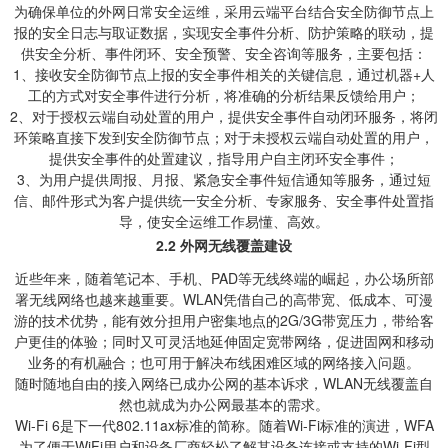
为确保单位的外网日常安全运维，采用云端平台结合安全防御节点上
报的安全日志与取证数据，实现安全事件分析、防护策略的联动，提
供安全分析、事件闭环、安全预警、安全咨询等服务，主要包括：
1、接收安全防御节点上报的安全事件相关的关键信息，通过机器+人
工的方式对安全事件进行分析，将准确的分析结果反馈给用户；
2、对于授权云端自动处置的用户，提供安全事件自动闭环服务，将闭
环策略直接下发到安全防御节点；对于未授权云端自动处置的用户，
提供安全事件的处置建议，指导用户自主闭环安全事件；
3、为用户提供周报、月报、紧急安全事件短信通知等服务，通过短
信、邮件形式为客户提供统一安全分析、专家服务、安全事件处置指
导，使安全运维工作易懂、高效。
2.2
外网无线覆盖建设
近些年来，随着笔记本、手机、PAD等无线终端的崛起，办公场所部
署无线网络也越来越重要。WLAN凭借自己的高带宽、低成本、可漫
游的技术优势，能有效分担用户密集地点的2G/3G带宽压力，带给客
户更佳的体验；同时又可灵活地延伸固定宽带网络，促进固网和移动
业务的有机融合；也可用于解决布线困难区域的网络接入问题。
随时随地自由的接入网络已成办公网的基本诉求，WLAN无线覆盖自
然也就成为办公网最基本的需求。
Wi-Fi 6是下一代802.11ax标准的简称。随着Wi-Fi标准的演进，WFA
为了便于WiFi用户和设备厂商轻松了解其设备连接或支持的Wi-Fi型