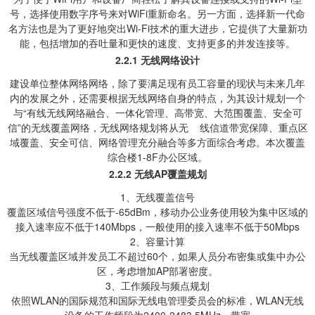
号，选择使用数字序号来对WiFi重新命名。另一方面，选择新一代命
名方法也是为了更好地突出Wi-Fi技术的重大进步，它提供了大量新功
能，包括增加的吞吐量和更快的速度、支持更多的并发连接等。
2.2.1
无线网络设计
建设单位整体网络网络，除了要满足现有员工容量的现状与未来几年
内的发展之外，还需要根据无线网络自身的特点，为其设计规划一个
与“有线无线网络融合、一体化管理、高带宽、大范围覆盖、安全可
信”的无线覆盖网络，无线网络规划将从无 线信道带宽保障、重点区
域覆盖、安全可信、网络管理充分融合等多方面综合考虑。本次覆盖
综合楼1-8F办公区域。
2.2.2
无线
AP
覆盖规划
1、无线覆盖信号
覆盖区域信号强度不低于-65dBm，移动办公业务使用较为集中区域的
接入速率应不低于140Mbps，一般使用的接入速率不低于50Mbps
2、容量计算
当无线覆盖区域并发员工不超过60个，如果人员分布密集或集中办公
区，考虑增加AP部署密度。
3、工作频段与频点规划
依照WLAN的国际规范和国际无线电管理委员会的标准，WLAN无线
设备的工作频段为2400-2483.5MHz，带宽