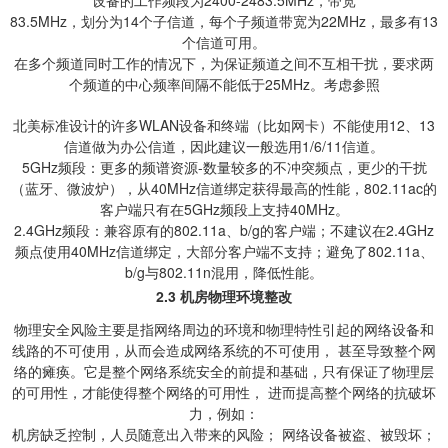
83.5MHz，划分为14个子信道，每个子频道带宽为22MHz，最多有13
个信道可用。
在多个频道同时工作的情况下，为保证频道之间不互相干扰，要求两
个频道的中心频率间隔不能低于25MHz。考虑参照
北美标准设计的许多WLAN设备和终端（比如网卡）不能使用12、13
信道做为办公信道，因此建议一般选用1/6/11信道。
5GHz频段：更多的频谱资源-数量较多的不冲突频点，更少的干扰
（蓝牙、微波炉），从40MHz信道绑定获得最高的性能，802.11ac的
客户端只有在5GHz频段上支持40MHz。
2.4GHz频段：兼容原有的802.11a、b/g的客户端；不建议在2.4GHz
频点使用40MHz信道绑定，大部分客户端不支持；避免了802.11a、
b/g与802.11n混用，降低性能。
2.3
机房物理环境整改
物理安全风险主要是指网络周边的环境和物理特性引起的网络设备和
线路的不可使用，从而会造成网络系统的不可使用， 甚至导致整个网
络的瘫痪。它是整个网络系统安全的前提和基础，只有保证了物理层
的可用性，才能使得整个网络的可用性， 进而提高整个网络的抗破坏
力，例如：
机房缺乏控制，人员随意出入带来的风险； 网络设备被盗、被毁坏；