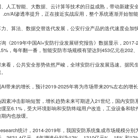
人工智能、大数据、云计算等技术的日益成熟，带动新建安全
//128、 .cn/AI渗透率提升，正在接近实战应用，整个系统逐渐
、算法、数据交替迭代发展，公安行业产品的迭代速度会加快
2019年中国AI+安防行业发展研究报告》数据显示，2017-2
5.5%，每年翻一番，智能安防市场规模有望达到453亿元在202、
看，公共安全形势依然严峻，全球安防行业发展迅速。据民生
速。
带来的增长，预计2019-2025年将为市场带来20%左右的
素冲击影响短暂，增长趋势未来可期进入21世纪，国内安防系统
放缓至6.1%，受大环境影响和安防终端用户改造，工业设备和
短期内也放缓。
earch统计，2014-2019年，我国安防系统集成市场规模分别为219
亿元、3631.4亿元，5年增速分别为12%、1310亿元%、15% 和12