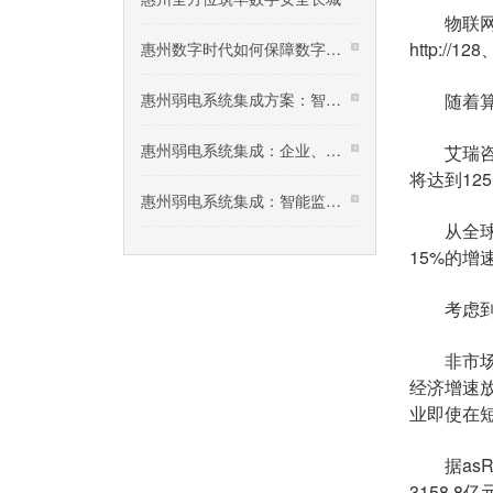
物联网、
http:
惠州数字时代如何保障数字资源安全？
惠州弱电系统集成方案：智慧安防平安小区建设，社
随着算力
惠州弱电系统集成：企业、园区无线WLAN网络建设规划
艾瑞咨询《
将达到12
惠州弱电系统集成：智能监控系统技术交底
从全球来
15%的增
考虑到AI
非市场因
经济增速
业即使在
据asRes
3158.8