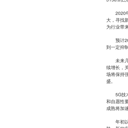
2020
大，寻找
为行业带
预计202
到一定抑
未来几年
续增长，
场将保持强
盛。
5G技术
和自愿性
成熟将加
年初以来