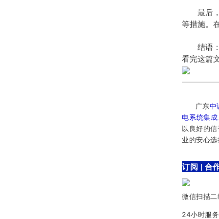
最后，为
等措施。
结语：随
看完这篇
​广东
中
电系统集成
以良好的信
业的安心选
订阅 | 合
微信扫描二
24小时服务