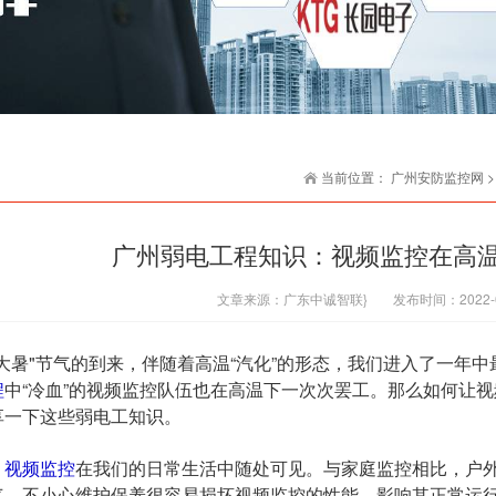
当前位置：
广州安防监控网
广州弱电工程知识：视频监控在高
文章来源：
广东中诚智联}
发布时间：
2022-
暑"节气的到来
，伴随着高温“汽化”的形态，我们进入了一年
程
中“冷血”的视频监控队伍也在高温下一次次罢工。那么如何让
享一下这些弱电工知识。
，
视频监控
在我们的日常生活中随处可见。与家庭监控相比，户
气，不小心维护保养很容易损坏视频监控的性能，影响其正常运