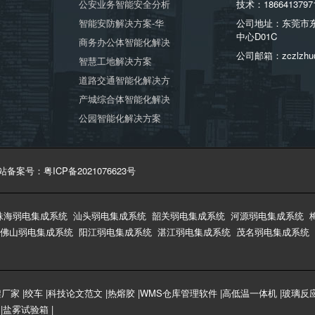
公安业务智能安全分析
技术：1866413797
智能安防解决方案-华
公司地址：东莞市
中心D01C
商务办公体智能化解决
公司邮箱：zczlzhu
智慧工地解决方案
道路交通智能化解决方
产城综合体智能化解决
公园智能化解决方案
站备案号：粤ICP备2021076623号
珠海弱电集成系统
汕头弱电集成系统
韶关弱电集成系统
河源弱电集成系统
佛山弱电集成系统
阳江弱电集成系统
湛江弱电集成系统
茂名弱电集成系统
架厂家
|
绞车
|
科技论文范文
|
热熔胶
|
WMS仓库管理软件
|
高低温一体机
|
玻璃反
|
盐雾试验箱
|