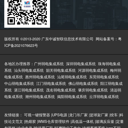
版权所有 ©2013-2020 广东中诚智联信息技术有限公司
网站备案号：粤
ICP备2021076623号
各地区办理推荐：
广州弱电集成系统
深圳弱电集成系统
珠海弱电集成
系统
汕头弱电集成系统
韶关弱电集成系统
河源弱电集成系统
梅州弱
电集成系统
惠州弱电集成系统
汕尾弱电集成系统
东莞弱电集成系统
中山弱电集成系统
江门弱电集成系统
佛山弱电集成系统
阳江弱电集成
系统
湛江弱电集成系统
茂名弱电集成系统
肇庆弱电集成系统
清远弱
电集成系统
潮州弱电集成系统
揭阳弱电集成系统
云浮弱电集成系统
友情链接：
可视一键报警器
|
UPS电源
|
龙门吊厂家
|
篮球架厂家
|
绞车
|
科
技论文范文
|
热熔胶
|
WMS仓库管理软件
|
高低温一体机
|
玻璃反应釜
|
定量
包装秤
|
企业名录
|
输送带厂家
|
打磨除尘工作台
|
在线客服系统
|
ups不间