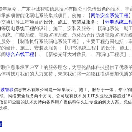
，
9年至今，广东中诚智联信息技术有限公司凭借出色的技术、丰
司承多项智能化弱电系统集成项目。例如：【
网络安全系统工程
心交换机等工程项目的
设计、
施工、安装及服务；【
弱电系统工
门等弱电系统工程的
设计、
施工、安装及服务；【弱电系统二期
络系统、门禁系统、视频监控系统、危化品仓库防爆视频监控系
及服务；【制造执行系统弱电系统工程】，主要工程范围包括：车
程的设计、施工、安装及服务；【UPS系统工程】
的设计、施工
车间
综合布线工程
】、【新楼光纤大对数及二、四弱电工程项】
。
信息秉承客户至上的服务理念，为惠伦晶体科技提供了优质的
晶体科技对我们的大力支持，未来我们将一如继往提供更加优质
中诚智联
信息技术有限公司是一家集设计、施工、服务于一体，专业的
成、网络安全服务两个方向。
公司现有技术员工IT从业经历都超过1
信誉和全面的技术支持向各界用户提供科学先进专业的解决方案。
凭
选择。
作