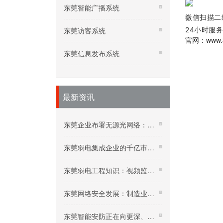
东莞智能广播系统
微信扫描二
东莞访客系统
24小时服务
官网：www.3
东莞信息发布系统
最新资讯
东莞企业布署无源光网络：五年投资回报率达192%
东莞弱电集成企业的千亿市场：核酸采样机器人
东莞弱电工程知识：视频监控在高温下要怎么保养？
东莞网络安全发展：制造业网络安全价值增加迅速
东莞智能安防正在向更深、更广领域迈进