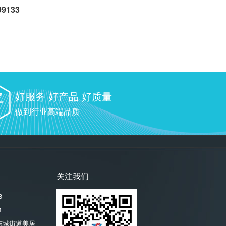
133
好服务 好产品 好质量
做到行业高端品质
关注我们
3
1
东城街道美居