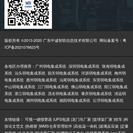
版权所有 ©2013-2020 广东中诚智联信息技术有限公司
网站备案号：粤
ICP备2021076623号
各地区办理推荐：
广州弱电集成系统
深圳弱电集成系统
珠海弱电集成
系统
汕头弱电集成系统
韶关弱电集成系统
河源弱电集成系统
梅州弱
电集成系统
惠州弱电集成系统
汕尾弱电集成系统
东莞弱电集成系统
中山弱电集成系统
江门弱电集成系统
佛山弱电集成系统
阳江弱电集成
系统
湛江弱电集成系统
茂名弱电集成系统
肇庆弱电集成系统
清远弱
电集成系统
潮州弱电集成系统
揭阳弱电集成系统
云浮弱电集成系统
友情链接：
可视一键报警器
|
UPS电源
|
龙门吊厂家
|
篮球架厂家
|
绞车
|
科
技论文范文
|
热熔胶
|
WMS仓库管理软件
|
高低温一体机
|
玻璃反应釜
|
定量
包装秤
|
企业名录
|
输送带厂家
|
打磨除尘工作台
|
在线客服系统
|
ups不间