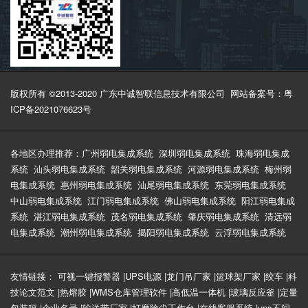
版权所有 ©2013-2020 广东中诚智联信息技术有限公司
网站备案号：粤
ICP备2021076623号
各地区办理推荐：
广州弱电集成系统
深圳弱电集成系统
珠海弱电集成
系统
汕头弱电集成系统
韶关弱电集成系统
河源弱电集成系统
梅州弱
电集成系统
惠州弱电集成系统
汕尾弱电集成系统
东莞弱电集成系统
中山弱电集成系统
江门弱电集成系统
佛山弱电集成系统
阳江弱电集成
系统
湛江弱电集成系统
茂名弱电集成系统
肇庆弱电集成系统
清远弱
电集成系统
潮州弱电集成系统
揭阳弱电集成系统
云浮弱电集成系统
友情链接：
可视一键报警器
|
UPS电源
|
龙门吊厂家
|
篮球架厂家
|
绞车
|
科
技论文范文
|
热熔胶
|
WMS仓库管理软件
|
高低温一体机
|
玻璃反应釜
|
定量
包装秤
|
企业名录
|
输送带厂家
|
打磨除尘工作台
|
在线客服系统
|
ups不间