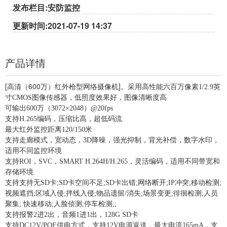
发布栏目:安防监控
更新时间:2021-07-19 14:37
产品详情
[高清（600万）红外枪型网络摄像机]。
采用高性能六百万像素1/2.9英
寸CMOS图像传感器，低照度效果好，图像清晰度高
可输出600万（3072×2048）@20fps
支持H.265编码，压缩比高，超低码流
最大红外监控距离120/150米
支持走廊模式，宽动态，3D降噪，强光抑制，背光补偿，数字水印，
适用不同监控环境
支持ROI，SVC，SMART H.264H/H.265，灵活编码，适用不同带宽和
存储环境
支持支持无SD卡;SD卡空间不足;SD卡出错;网络断开;IP冲突;移动检测;
视频遮挡;区域入侵;拌线入侵;物品遗留/消失;场景变更;徘徊检测;人员
聚集; 快速移动;人脸侦测;停车检测;;
支持报警2进2出，音频1进1出，128G SD卡
支持DC12V/POE供电方式，支持12V电源返送，最大电流165mA，支