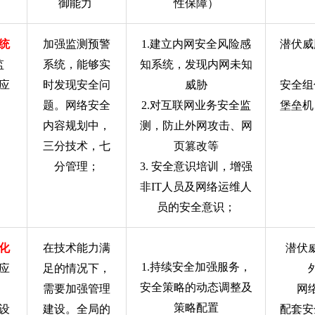
御能力
性保障）
统
加强监测预警
1.
建立内网安全风险感
潜伏威
监
系统，能够实
知系统，发现内网未知
应
时发现安全问
威胁
安全组
）
题。网络安全
2.
对互联网业务安全监
堡垒机
内容规划中，
测，防止外网攻击、网
三分技术，七
页篡改等
分管理；
3.
安全意识培训，增强
非
IT
人员及网络运维人
员的安全意识；
化
在技术能力满
潜伏
1.
持续安全加强服务，
应
足的情况下，
安全策略的动态调整及
）
需要加强管理
网
策略配置
设
建设。全局的
配套安