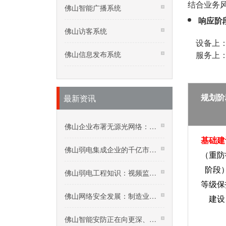
结合业务
佛山智能广播系统
响应阶
佛山访客系统
设备上：
佛山信息发布系统
服务上：
规划阶
最新资讯
佛山企业布署无源光网络：五年投资回报率达192%
基础建
佛山弱电集成企业的千亿市场：核酸采样机器人
（重防
阶段
佛山弱电工程知识：视频监控在高温下要怎么保养？
等级保
佛山网络安全发展：制造业网络安全价值增加迅速
建设
佛山智能安防正在向更深、更广领域迈进