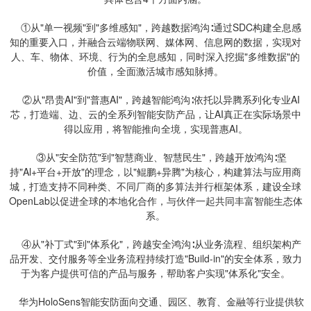
①从"单一视频"到"多维感知"，跨越数据鸿沟∶通过SDC构建全息感
知的重要入口，并融合云端物联网、媒体网、信息网的数据，实现对
人、车、物体、环境、行为的全息感知，同时深入挖掘"多维数据"的
价值，全面激活城市感知脉搏。
②从"昂贵AI"到"普惠AI"，跨越智能鸿沟∶依托以异腾系列化专业AI
芯，打造端、边、云的全系列智能安防产品，让AI真正在实际场景中
得以应用，将智能推向全境，实现普惠AI。
③从"安全防范"到"智慧商业、智慧民生"，跨越开放鸿沟∶坚
持"Al+平台+开放"的理念，以"鲲鹏+异腾"为核心，构建算法与应用商
城，打造支持不同种类、不同厂商的多算法并行框架体系，建设全球
OpenLab以促进全球的本地化合作，与伙伴一起共同丰富智能生态体
系。
④从"补丁式"到"体系化"，跨越安全鸿沟∶从业务流程、组织架构产
品开发、交付服务等全业务流程持续打造"Build-in"的安全体系，致力
于为客户提供可信的产品与服务，帮助客户实现"体系化"安全。
华为HoloSens智能安防面向交通、园区、教育、金融等行业提供软