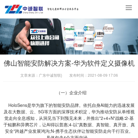
佛山智能安防解决方案-华为软件定义摄像机
文章来源：
广东中诚智联}
发布时间：
2021-08-09 17:06
（一）企业介绍
HoloSens是华为旗下的智能安防品牌。依托自身AI能力的迅速发展
及在大数据、云、5G等方面的深厚技术积淀，华为推动安防从单维视
觉走向全息感知，从洞见当下到预见未来，并推出"2+4+N"战略∶2-基
于鲲鹏和异腾芯片，让AI得以普惠;4-以"真数据、真智能、真开放、真
安全"跨越产业发展鸿沟;N-携手生态伙伴让智能安防走向千行百业。
具体包含4个方面内涵。