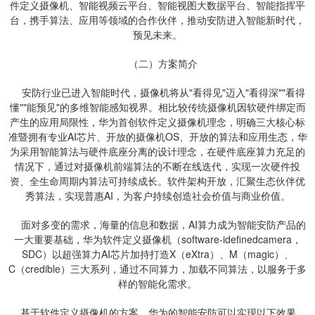
件定义摄像机、智能视频云平台、智能视图大数据平台、智能指挥平
台，携手算法、应用等领域的合作伙伴，推动安防进入智能新时代，
预见未来。
（二）方案简介
安防行业已进入智能时代，摄像机将从"看得见"迈入"看得深""看得
懂""能预见"的多维智能感知视界。相比较传统摄像机因软硬件绑定而
产生的应用局限性，华为首创软件定义摄像机理念，明确三大核心标
准暨拥有专业AI芯片、开放的摄像机OS、开放的算法和应用生态，华
为采用智能算法与硬件底座分离的设计理念，在硬件底座算力充足的
情况下，通过对摄像机前端算法的不断在线迭代，实现一次硬件投
资、全生命周期内算法可持续成长。软件架构开放，汇聚生态伙伴优
秀算法，实现普惠AI，为客户持续创造社会价值与商业价值。
面对多变的需求，海量的信息和数据，AI算力成为智能安防产品的
一大重要基础，华为软件定义摄像机（software-idefinedcamera，
SDC）以超强算力AI芯片加持打造X（eXtra）、M（magic）、
C（credible）三大系列，通过不同算力，加载不同算法，以服务于多
样的智能化需求。
基于软件定义摄像机的方案，华为的智能安防可以实现以下效果。