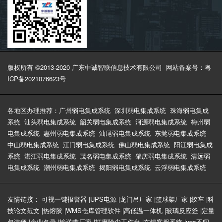
版权所有 ©2013-2020 广东中诚智联信息技术有限公司
网站备案号：粤
ICP备2021076623号
各地区办理推荐：
广州弱电集成系统
深圳弱电集成系统
珠海弱电集成
系统
汕头弱电集成系统
韶关弱电集成系统
河源弱电集成系统
梅州弱
电集成系统
惠州弱电集成系统
汕尾弱电集成系统
东莞弱电集成系统
中山弱电集成系统
江门弱电集成系统
佛山弱电集成系统
阳江弱电集成
系统
湛江弱电集成系统
茂名弱电集成系统
肇庆弱电集成系统
清远弱
电集成系统
潮州弱电集成系统
揭阳弱电集成系统
云浮弱电集成系统
友情链接：
可视一键报警器
|
UPS电源
|
龙门吊厂家
|
篮球架厂家
|
绞车
|
科
技论文范文
|
热熔胶
|
WMS仓库管理软件
|
高低温一体机
|
玻璃反应釜
|
定量
包装秤
|
企业名录
|
输送带厂家
|
打磨除尘工作台
|
在线客服系统
|
ups不间